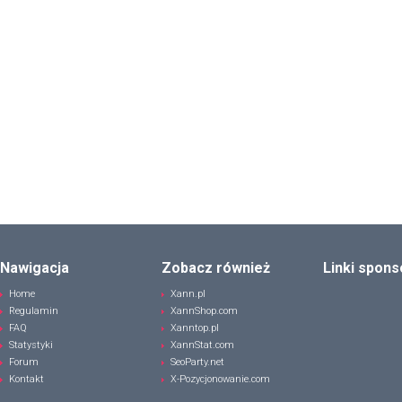
Nawigacja
Zobacz również
Linki spon
Home
Xann.pl
Regulamin
XannShop.com
FAQ
Xanntop.pl
Statystyki
XannStat.com
Forum
SeoParty.net
Kontakt
X-Pozycjonowanie.com