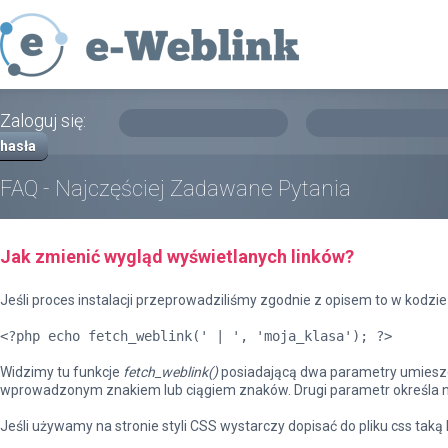
Zaloguj się:
hasła
FAQ - Najczęściej Zadawane Pytania
Jak zmienić wygląd wyświetlanych linków?
Jeśli proces instalacji przeprowadziliśmy zgodnie z opisem to w kodzie
<?php echo fetch_weblink(' | ', 'moja_klasa'); ?>
Widzimy tu funkcje
fetch_weblink()
posiadającą dwa parametry umieszcz
wprowadzonym znakiem lub ciągiem znaków. Drugi parametr określa n
Jeśli używamy na stronie styli CSS wystarczy dopisać do pliku css taką l