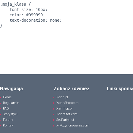
.moja_klasa {
font-size: 10px;
color: #999999;
text-decoration: none;
}
Nawigacja
Zobacz również
Linki spon
Home
Xann.pl
Regulamin
XannShop.com
FAQ
Xanntop.pl
Statystyki
XannStat.com
Forum
SeoParty.net
Kontakt
X-Pozycjonowanie.com