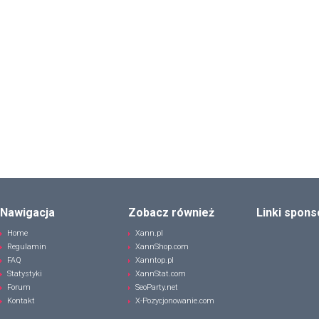
Nawigacja
Zobacz również
Linki spon
Home
Xann.pl
Regulamin
XannShop.com
FAQ
Xanntop.pl
Statystyki
XannStat.com
Forum
SeoParty.net
Kontakt
X-Pozycjonowanie.com