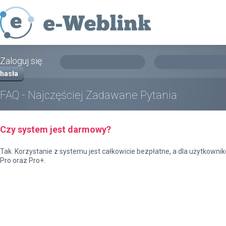
Zaloguj się:
hasła
FAQ - Najczęściej Zadawane Pytania
Czy system jest darmowy?
Tak. Korzystanie z systemu jest całkowicie bezpłatne, a dla użytkow
Pro oraz Pro+.